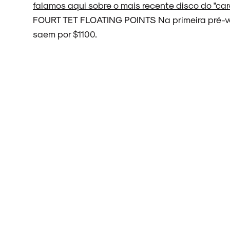
falamos aqui sobre o mais recente disco do "cara
ARQUIVO
FOURT TET FLOATING POINTS Na primeira pré-ve
saem por $1100.
ENTREVISTAS
ESPECIAIS
FAIXA A FAIXA