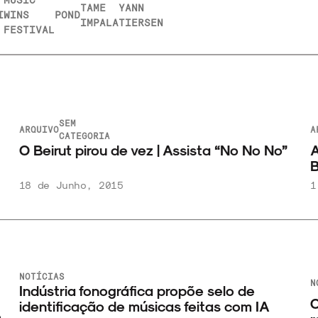
TAME
YANN
I
WINS
POND
IMPALA
TIERSEN
FESTIVAL
SEM
ARQUIVO
A
CATEGORIA
O Beirut pirou de vez | Assista “No No No”
A
B
18 de Junho, 2015
1
NOTÍCIAS
N
Indústria fonográfica propõe selo de
O
identificação de músicas feitas com IA
e