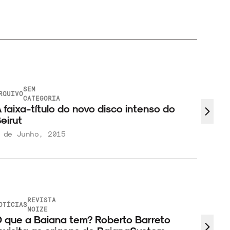
SEM
ARQUIV
RQUIVO
Cat 
CATEGORIA
 faixa-título do novo disco intenso do
compl
eirut
 de Junho, 2015
10 de
REVISTA
OTÍCIAS
NOIZE
 que a Baiana tem? Roberto Barreto