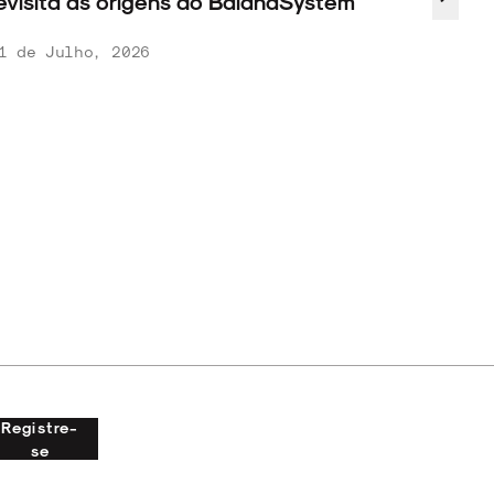
evisita as origens do BaianaSystem
1 de Julho, 2026
Registre-
se