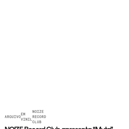
NOIZE
EM
ARQUIVO
RECORD
VINIL
CLUB
NOIZE Record Club apresenta “Muta”,