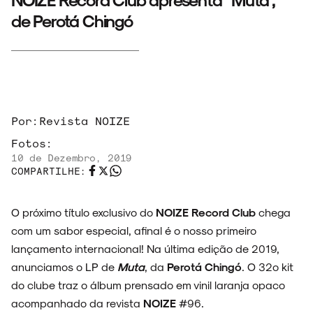
de Perotá Chingó
Por:
Revista NOIZE
Fotos:
ARQUIVO
10 de Dezembro, 2019
COMPARTILHE:
O próximo título exclusivo do
NOIZE Record Club
chega
ENTREVISTAS
com um sabor especial, afinal é o nosso primeiro
lançamento internacional! Na última edição de 2019,
anunciamos o LP de
Muta
, da
Perotá Chingó
. O 32º kit
do clube traz o álbum prensado em vinil laranja opaco
ESPECIAIS
acompanhado da revista
NOIZE
#96.