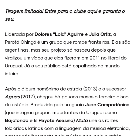
Tiragem limitada! Entre para o clube aqui e garanta o
seu.
FAIXA A FAIXA
Liderada por
Dolores "Lola" Aguirre
e
Julia Ortiz
, a
Perotá Chingó é um grupo que rompe fronteiras. Elas são
argentinas, mas seu projeto só nasceu depois que
viralizou um vídeo que elas fizeram em 2011 no litoral do
NOVIDADES
Uruguai. Já o seu público está espalhado no mundo
inteiro.
Após o álbum homônimo de estreia (2013) e o sucessor
NOIZE RECORD CLUB
Aguas
(2017), chegou há poucos meses o terceiro disco
de estúdio. Produzido pelo uruguaio
Juan Campodónico
(que integrou grupos importantes do Uruguai como
Bajofondo
e
El Peyote Asesino
)
Muta
une as raízes
folclóricas latinas com a linguagem da música eletrônica,
SOBRE
passeando livremente pela música pop, pela cumbia,