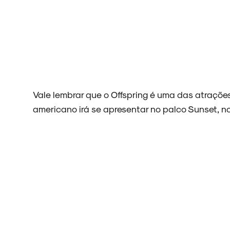
ENTREVISTAS
Vale lembrar que o Offspring é uma das atrações
americano irá se apresentar no palco Sunset, no
ESPECIAIS
FAIXA A FAIXA
NOVIDADES