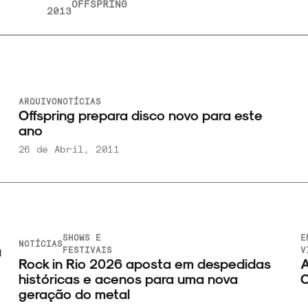
OFFSPRING
2013
ARQUIVO
NOTÍCIAS
Offspring prepara disco novo para este
ano
26 de Abril, 2011
SHOWS E
E
NOTÍCIAS
a
FESTIVAIS
V
Rock in Rio 2026 aposta em despedidas
A
históricas e acenos para uma nova
C
geração do metal