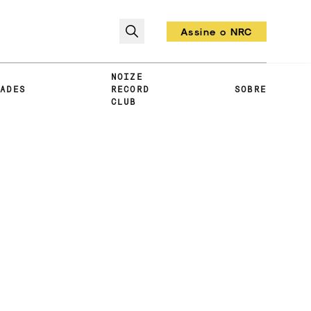
Assine o NRC
Todo mês um vinil!
NOIZE
DADES
RECORD
SOBRE
CLUB