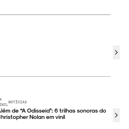
M
NOTÍCIAS
INIL
lém de “A Odisseia”: 6 trilhas sonoras do
hristopher Nolan em vinil