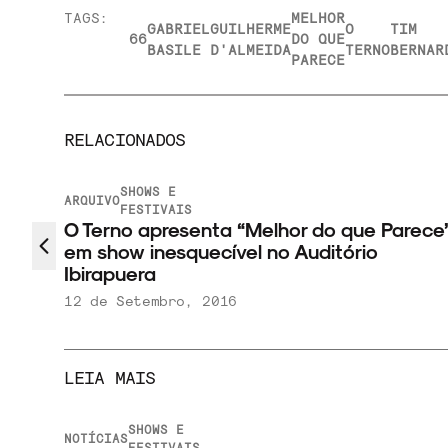
TAGS:
MELHOR
GABRIEL
GUILHERME
O
TIM
66
DO QUE
BASILE
D'ALMEIDA
TERNO
BERNAR
PARECE
RELACIONADOS
SHOWS E
ARQUIVO
FESTIVAIS
O Terno apresenta “Melhor do que Parece
em show inesquecível no Auditório
Ibirapuera
12 de Setembro, 2016
LEIA MAIS
SHOWS E
NOTÍCIAS
FESTIVAIS