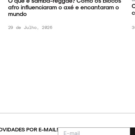
O que é samba-reggae? Como os blocos
C
afro influenciaram o axé e encantaram o
c
mundo
29 de Julho, 2026
3
OVIDADES POR E-MAIL!