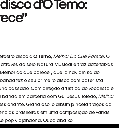
disco d’O Terno:
rece”
rceiro disco d'
O Terno
,
Melhor Do Que Parece
. O
 através do selo Natura Musical e traz doze faixas
 "Melhor do que parece", que já haviam saído.
 banda fez o seu primeiro disco com baterista
 ano passado. Com direção artística do vocalista e
ia banda em parceria com Gui Jesus Toledo,
Melhor
sionante. Grandioso, o álbum pincela traços da
rências brasileiras em uma composição de várias
e pop viajandona. Ouça abaixo: