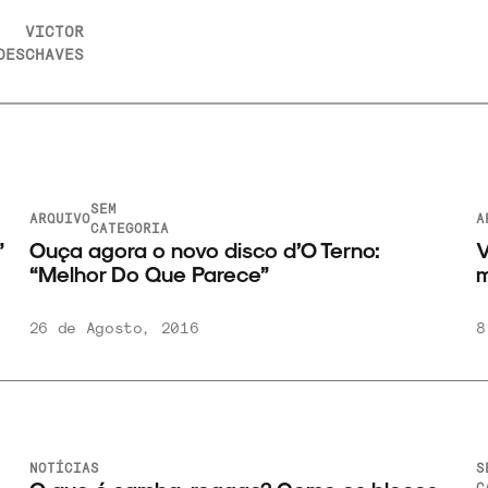
VICTOR
DES
CHAVES
SEM
ARQUIVO
A
CATEGORIA
”
Ouça agora o novo disco d’O Terno:
V
“Melhor Do Que Parece”
m
26 de Agosto, 2016
8
NOTÍCIAS
S
C