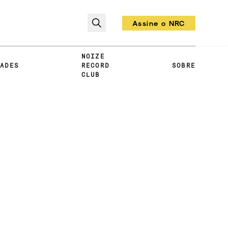
Assine o NRC
Todo mês um vinil!
NOIZE
DADES
RECORD
SOBRE
CLUB