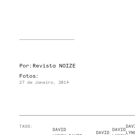
NOVIDADES
NOIZE RECORD CLUB
Por:
Revista NOIZE
Fotos:
SOBRE
27 de Janeiro, 2014
TAGS:
DAV
DAVID
DAVID
DAVID
LYN