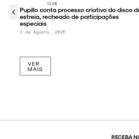
O que o 
CLUB
llo conta processo criativo do disco de
revisita
eia, recheado de participações
ciais
 Agosto, 2026
31 de Jul
VER
MAIS
RECEBA N