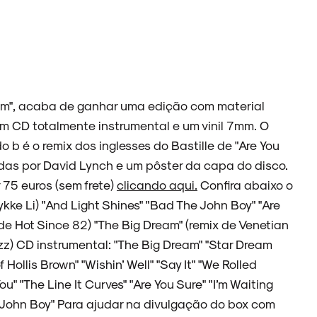
am", acaba de ganhar uma edição com material
 um CD totalmente instrumental e um vinil 7mm. O
o b é o remix dos inglesses do Bastille de "Are You
adas por David Lynch e um pôster da capa do disco.
 75 euros (sem frete)
clicando aqui.
Confira abaixo o
ykke Li) "And Light Shines" "Bad The John Boy" "Are
ix de Hot Since 82) "The Big Dream" (remix de Venetian
azz) CD instrumental: "The Big Dream" "Star Dream
f Hollis Brown" "Wishin’ Well" "Say It" "We Rolled
" "The Line It Curves" "Are You Sure" "I’m Waiting
e John Boy" Para ajudar na divulgação do box com