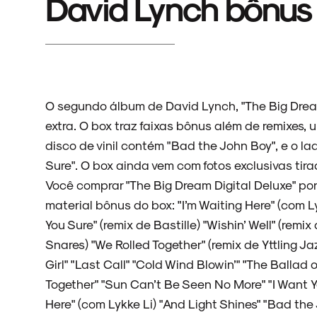
David Lynch bônus
O segundo álbum de David Lynch, "The Big Dre
extra. O box traz faixas bônus além de remixes,
disco de vinil contém "Bad the John Boy", e o lad
Sure". O box ainda vem com fotos exclusivas tir
Você comprar "The Big Dream Digital Deluxe" por
material bônus do box: "I’m Waiting Here" (com L
You Sure" (remix de Bastille) "Wishin’ Well" (rem
Snares) "We Rolled Together" (remix de Yttling J
Girl" "Last Call" "Cold Wind Blowin’" "The Ballad o
Together" "Sun Can’t Be Seen No More" "I Want You
Here" (com Lykke Li) "And Light Shines" "Bad th