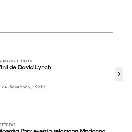
SEM
ARQUIVO
CATEGORIA
Remix por David Lynch
19 de Agosto, 2013
EM
NOTÍCIAS
p: evento relaciona Madonna,
VINIL