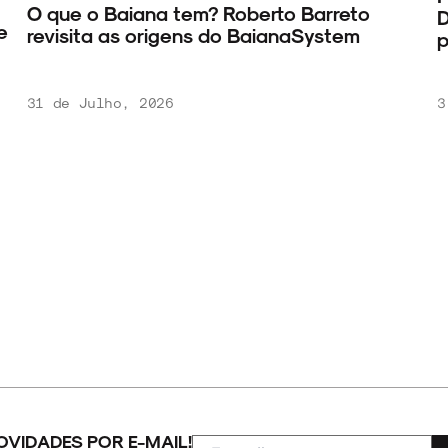
Baiana tem? Roberto Barreto
David Bowie
 as origens do BaianaSystem
pensadores
ho, 2026
3 de Agosto, 
OVIDADES POR E-MAIL!