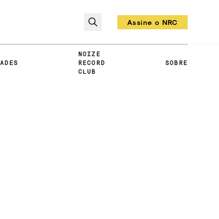
Assine o NRC
Todo mês um vinil!
NOIZE
DADES
RECORD
SOBRE
CLUB