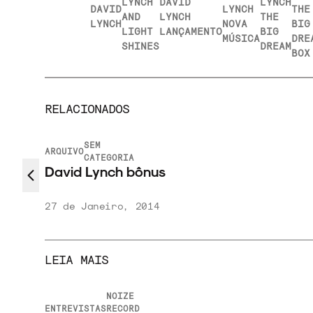
LYNCH
DAVID
LYNCH
DAVID
LYNCH
THE
AND
LYNCH
THE
LYNCH
NOVA
BIG
LIGHT
LANÇAMENTO
BIG
MÚSICA
DRE
SHINES
DREAM
BOX
RELACIONADOS
SEM
ARQUIVO
CATEGORIA
s
David Lynch nos clipe
20 de Janeiro, 2014
LEIA MAIS
NOIZE
R
NOTÍCIAS
VISTAS
RECORD
N