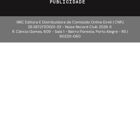
PUBLICIDADE
NRC Editora E Distribuidora de Conteúdo Online Eireli | CNPJ
26.587.217/0001-33 - Noize Record Club
2026
©
R. Câncio Gomes, 609 - Sala 1 - Bairro Floresta, Porto Alegre - RS |
90220-060