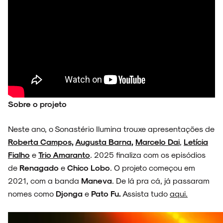
Sobre o projeto
Neste ano, o Sonastério Ilumina trouxe apresentações de
Roberta Campos,
Augusta Barna
,
Marcelo Dai
,
Letícia
Fialho
e
Trio Amaranto
. 2025 finaliza com os episódios
de
Renagado
e
Chico Lobo
. O projeto começou em
2021, com a banda
Maneva
. De lá pra cá, já passaram
nomes como
Djonga
e
Pato Fu.
Assista tudo
aqui.