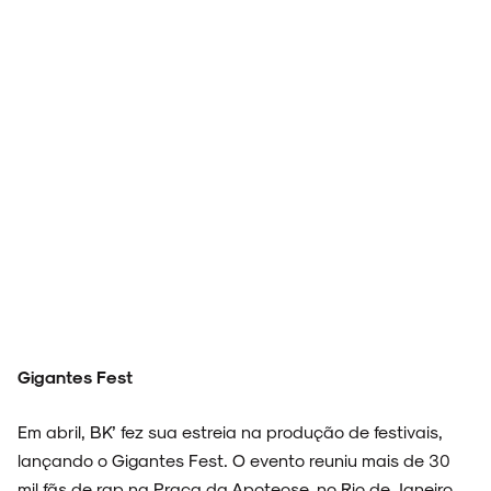
NOIZE RECORD CLUB
SOBRE
Gigantes Fest
Em abril, BK’ fez sua estreia na produção de festivais,
lançando o Gigantes Fest. O evento reuniu mais de 30
mil fãs de rap na Praça da Apoteose, no Rio de Janeiro.