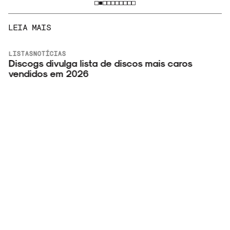
LEIA MAIS
LISTAS
NOTÍCIAS
Discogs divulga lista de discos mais caros
vendidos em 2026
v
6 de Agosto, 2026
VER
MAIS