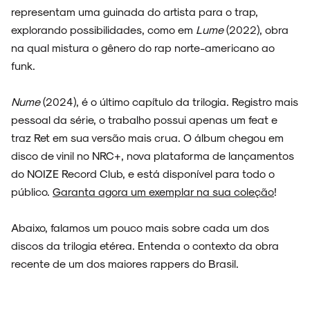
representam uma guinada do artista para o trap,
explorando possibilidades, como em
Lume
(2022), obra
na qual mistura o gênero do rap norte-americano ao
funk.
Nume
(2024), é o último capítulo da trilogia. Registro mais
ARQUIVO
pessoal da série, o trabalho possui apenas um feat e
traz Ret em sua versão mais crua. O álbum chegou em
disco de vinil no NRC+, nova plataforma de lançamentos
do NOIZE Record Club, e está disponível para todo o
ENTREVISTAS
público.
Garanta agora um exemplar na sua coleção
!
Abaixo, falamos um pouco mais sobre cada um dos
discos da trilogia etérea. Entenda o contexto da obra
ESPECIAIS
recente de um dos maiores rappers do Brasil.