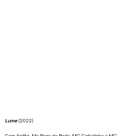
Lume
(2022)
Com Anitta, Mc Poze do Rodo, MC Cabelinho e MC