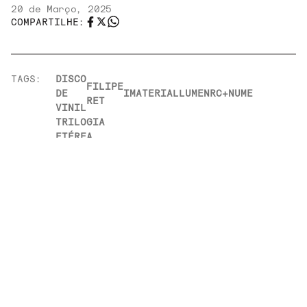
20 de Março, 2025
COMPARTILHE:
TAGS:
DISCO
FILIPE
DE
IMATERIAL
LUME
NRC+
NUME
RET
VINIL
TRILOGIA
ETÉREA
RELACIONADOS
NOIZE
l
RECORD
CLUB
Zé Ibarra estreia no NRC com o vinil de “AFIM”
(2025)