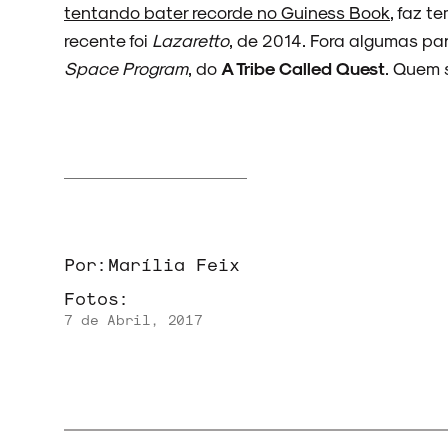
tentando bater recorde no Guiness Book
, faz t
NOVIDADES
recente foi
Lazaretto
, de 2014. Fora algumas pa
Space Program
, do
A Tribe Called Quest
. Quem 
NOIZE RECORD CLUB
SOBRE
Por:
Marília Feix
Fotos:
7 de Abril, 2017