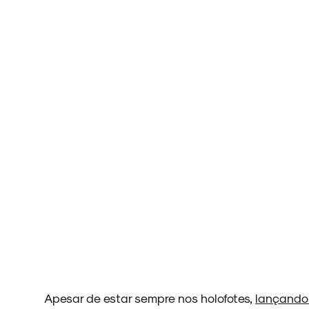
ARQUIVO
ENTREVISTAS
ESPECIAIS
FAIXA A FAIXA
Apesar de estar sempre nos holofotes,
lançando