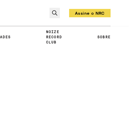
Assine o NRC
Todo mês um vinil!
NOIZE
DADES
RECORD
SOBRE
CLUB