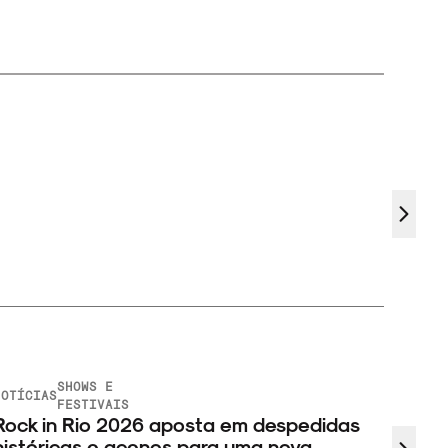
SHOWS E
OTÍCIAS
FESTIVAIS
ock in Rio 2026 aposta em despedidas
istóricas e acenos para uma nova