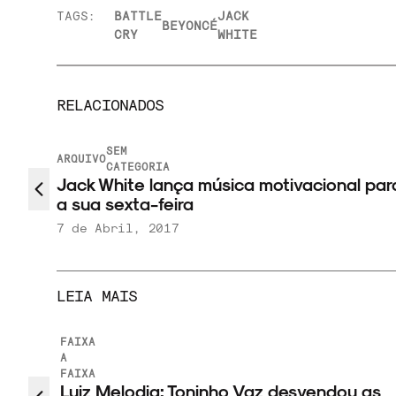
TAGS:
BATTLE
JACK
BEYONCÉ
CRY
WHITE
RELACIONADOS
SEM
ARQUIVO
CATEGORIA
Jack White lança música motivacional par
a sua sexta-feira
7 de Abril, 2017
LEIA MAIS
FAIXA
 com
A
FAIXA
om
Luiz Melodia: Toninho Vaz desvendou as