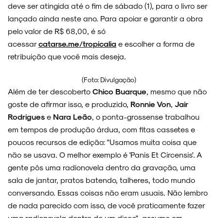
deve ser atingida até o fim de sábado (1), para o livro ser
lançado ainda neste ano. Para apoiar e garantir a obra
NOVIDADES
pelo valor de R$ 68,00, é só
acessar
catarse.me/tropicalia
e escolher a forma de
retribuição que você mais deseja.
NOIZE RECORD CLUB
(Foto: Divulgação)
Além de ter descoberto
Chico Buarque
, mesmo que não
goste de afirmar isso, e produzido,
Ronnie Von
,
Jair
Rodrigues
e
Nara Leão
, o ponta-grossense trabalhou
SOBRE
em tempos de produção árdua, com fitas cassetes e
poucos recursos de edição: "Usamos muita coisa que
não se usava. O melhor exemplo é 'Panis Et Circensis'. A
gente pôs uma radionovela dentro da gravação, uma
sala de jantar, pratos batendo, talheres, todo mundo
conversando. Essas coisas não eram usuais. Não lembro
de nada parecido com isso, de você praticamente fazer
uma radionovela dentro de um disco", assume em