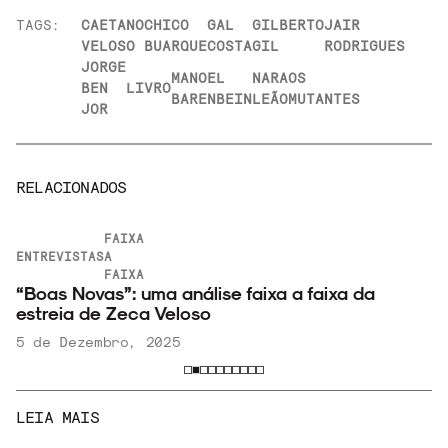
TAGS:
CAETANO
CHICO
GAL
GILBERTO
JAIR
VELOSO
BUARQUE
COSTA
GIL
RODRIGUES
JORGE
MANOEL
NARA
OS
BEN
LIVRO
BARENBEIN
LEÃO
MUTANTES
JOR
RELACIONADOS
FAIXA
ENTREVISTAS
A
FAIXA
“Boas Novas”: uma análise faixa a faixa da
estreia de Zeca Veloso
5 de Dezembro, 2025
LEIA MAIS