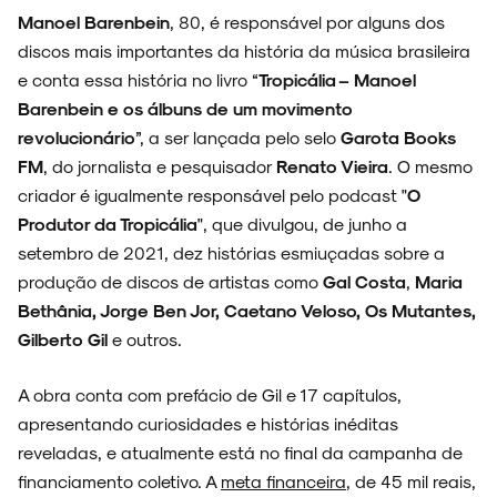
Manoel Barenbein
, 80, é responsável por alguns dos
ARQUIVO
discos mais importantes da história da música brasileira
e conta essa história no livro “
Tropicália – Manoel
Barenbein e os álbuns de um movimento
revolucionário
”, a ser lançada pelo selo
Garota Books
FM
, do jornalista e pesquisador
Renato Vieira
. O mesmo
ENTREVISTAS
criador é igualmente responsável pelo podcast "
O
Produtor da Tropicália
", que divulgou, de junho a
setembro de 2021, dez histórias esmiuçadas sobre a
produção de discos de artistas como
Gal Costa
,
Maria
ESPECIAIS
Bethânia, Jorge Ben Jor, Caetano Veloso, Os Mutantes,
Gilberto Gil
e outros.
A obra conta com prefácio de Gil e 17 capítulos,
FAIXA A FAIXA
apresentando curiosidades e histórias inéditas
reveladas, e atualmente está no final da campanha de
financiamento coletivo. A
meta financeira
, de 45 mil reais,