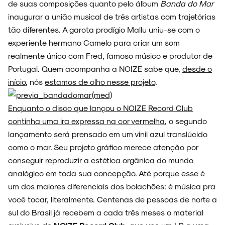
de suas composições quanto pelo álbum
Banda do Mar
inaugurar a união musical de três artistas com trajetórias
tão diferentes. A garota prodígio Mallu uniu-se com o
NOVIDADES
experiente hermano Camelo para criar um som
realmente único com Fred, famoso músico e produtor de
Portugal. Quem acompanha a NOIZE sabe que,
desde o
início
, nós
estamos de olho nesse projeto
.
NOIZE RECORD CLUB
Enquanto o disco que lançou o NOIZE Record Club
continha uma ira expressa na cor vermelha
, o segundo
lançamento será prensado em um vinil azul translúcido
SOBRE
como o mar. Seu projeto gráfico merece atenção por
conseguir reproduzir a estética orgânica do mundo
analógico em toda sua concepção. Até porque esse é
um dos maiores diferenciais dos bolachões: é música pra
você tocar, literalmente. Centenas de pessoas de norte a
sul do Brasil já recebem a cada três meses o material