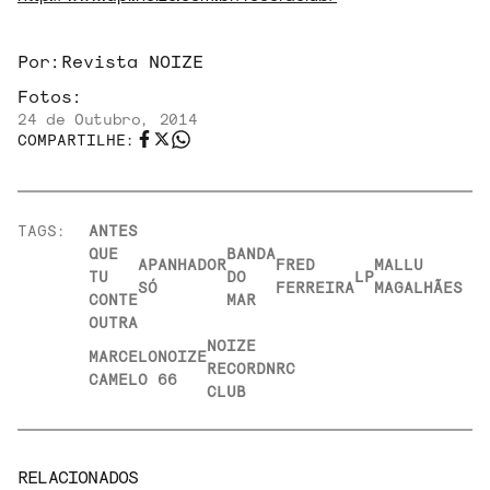
Por:
Revista NOIZE
Fotos:
24 de Outubro, 2014
COMPARTILHE:
TAGS:
ANTES
QUE
BANDA
APANHADOR
FRED
MALLU
TU
DO
LP
SÓ
FERREIRA
MAGALHÃES
CONTE
MAR
OUTRA
NOIZE
MARCELO
NOIZE
RECORD
NRC
CAMELO
66
CLUB
RELACIONADOS