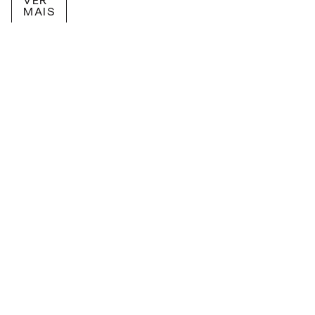
MAIS
RECEBA NOVIDADES POR E-MAIL!
Inscreva-se na nossa newsletter.
ARQUIVO
ENTREVISTAS