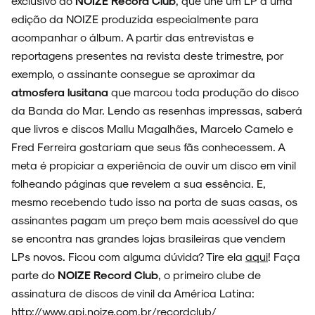
exclusivo do
NOIZE Record Club
, que une um LP a uma
edição da NOIZE produzida especialmente para
acompanhar o álbum. A partir das entrevistas e
reportagens presentes na revista deste trimestre, por
exemplo, o assinante consegue se aproximar da
atmosfera lusitana
que marcou toda produção do disco
da Banda do Mar. Lendo as resenhas impressas, saberá
que livros e discos Mallu Magalhães, Marcelo Camelo e
Fred Ferreira gostariam que seus fãs conhecessem. A
meta é propiciar a experiência de ouvir um disco em vinil
folheando páginas que revelem a sua essência. E,
mesmo recebendo tudo isso na porta de suas casas, os
assinantes pagam um preço bem mais acessível do que
se encontra nas grandes lojas brasileiras que vendem
LPs novos. Ficou com alguma dúvida? Tire ela
aqui
! Faça
parte do
NOIZE Record Club
, o primeiro clube de
assinatura de discos de vinil da América Latina:
http://www.api.noize.com.br/recordclub/