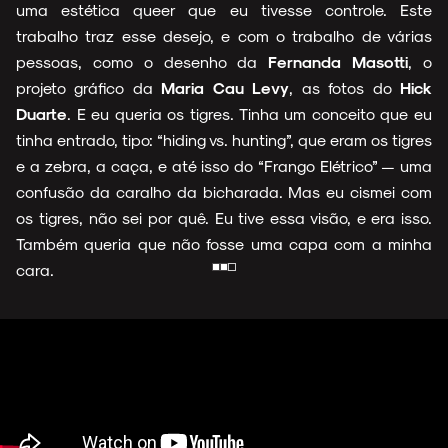
uma estética queer que eu tivesse controle. Este
trabalho traz esse desejo, e com o trabalho de várias
ARQUIVO
pessoas, como o desenho da
Fernanda Masotti
, o
projeto gráfico da
Maria Cau Levy
, as fotos do
Hick
Duarte
. E eu queria os tigres. Tinha um conceito que eu
tinha entrado, tipo: “hiding vs. hunting”, que eram os tigres
ENTREVISTAS
e a zebra, a caça, e até isso do “Frango Elétrico” — uma
confusão da caralho da bicharada. Mas eu cismei com
os tigres, não sei por quê. Eu tive essa visão, e era isso.
Também queria que não fosse uma capa com a minha
cara.
ESPECIAIS
FAIXA A FAIXA