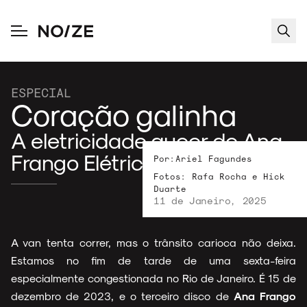
ESPECIAL
Coração galinha
A eletricidade queer de Ana
Frango Elétrico
Por:
Ariel Fagundes
Fotos:
Rafa Rocha e Hick
Duarte
11 de Janeiro, 2025
A van tenta correr, mas o trânsito carioca não deixa.
Estamos no fim de tarde de uma sexta-feira
especialmente congestionada no Rio de Janeiro. É 15 de
dezembro de 2023, e o terceiro disco de
Ana Frango