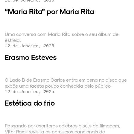
“Maria Rita” por Maria Rita
Uma conversa com Maria Rita sobre o seu álbum de
estreia.
12 de Janeiro, 2025
Erasmo Esteves
O Lado B de Erasmo Carlos entra em cena no disco que
expõe uma faceta pouco conhecida pelo público.
12 de Janeiro, 2025
Estética do frio
Passando por escritores célebres e sets de filmagem,
Vitor Ramil revisita os percursos cancionais de