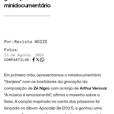
minidocumentário
Por:
Revista NOIZE
Fotos:
ARQUIVO
13 de Agosto, 2024
COMPARTILHE:
Em primeira mão, apresentamos o minidocumentário
ENTREVISTAS
"Gorjeios" com os bastidores da gravação da
composição de
Zé Nigro
com arranjo de
Arthur Verocai
.
“A música é emocionante”, afirma o maestro sobre a
faixa. A canção inspirada no canto dos pássaros foi
ESPECIAIS
lançada no álbum
Apocalip Se
(2021), e ganhou uma