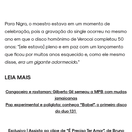
Para Nigro, o maestro estava em um momento de
celebração, pois a gravação do single ocorreu no mesmo
ano em que o disco homônimo de Verocai completou 50
anos: "[ele estava] pleno e em paz com um lançamento
que ficou por muitos anos esquecido e, como ele mesmo
disse,
era um gigante adormecid
o."
LEIA MAIS
Cangaceiro e rastaman: Gilberto Gil semeou a MPB com mudas
jamaicanas
Pop experimental e poliglota: conheça “Babel”, o primeiro disco
do duo 131
Exclusivo | Assista ao clipe de “É Preciso Ter Amor”, de Bruno