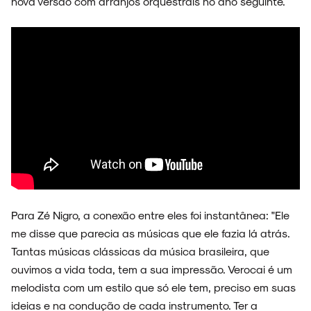
nova versão com arranjos orquestrais no ano seguinte.
FAIXA A FAIXA
NOVIDADES
NOIZE RECORD CLUB
Para Zé Nigro, a conexão entre eles foi instantânea: "Ele
me disse que parecia as músicas que ele fazia lá atrás.
Tantas músicas clássicas da música brasileira, que
ouvimos a vida toda, tem a sua impressão. Verocai é um
melodista com um estilo que só ele tem, preciso em suas
SOBRE
ideias e na condução de cada instrumento. Ter a