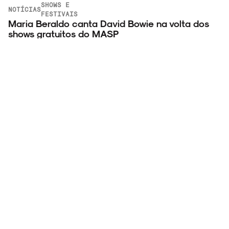
SHOWS E
NOTÍCIAS
FESTIVAIS
Maria Beraldo canta David Bowie na volta dos
shows gratuitos do MASP
7 de Agosto, 2026
VER
MAIS
RECEBA NOVIDADES POR E-MAIL!
Inscreva-se na nossa newsletter.