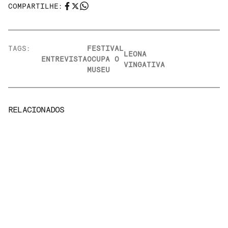
COMPARTILHE:
TAGS:
FESTIVAL
LEONA
ENTREVISTA
OCUPA O
VINGATIVA
MUSEU
RELACIONADOS
NOIZE
ENTREVISTAS
RECORD
CLUB
Por que o primeiro disco do Vanguart é um
clássico da música indie brasileira
27 de Julho, 2026
LEIA MAIS