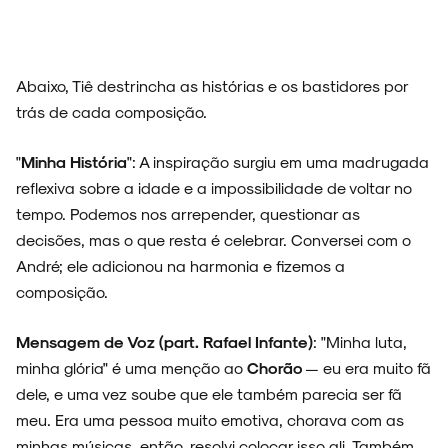
Abaixo, Tiê destrincha as histórias e os bastidores por
trás de cada composição.
"
Minha História
": A inspiração surgiu em uma madrugada
reflexiva sobre a idade e a impossibilidade de voltar no
tempo. Podemos nos arrepender, questionar as
decisões, mas o que resta é celebrar. Conversei com o
André; ele adicionou na harmonia e fizemos a
composição.
Mensagem de Voz (part. Rafael Infante)
: "Minha luta,
minha glória" é uma menção ao
Chorão
— eu era muito fã
dele, e uma vez soube que ele também parecia ser fã
meu. Era uma pessoa muito emotiva, chorava com as
minhas músicas, então, resolvi colocar isso ali. Também