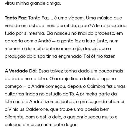
NOIZE RECORD CLUB
virou minha grande amiga.
Tanto Faz
: Tanto Faz... é uma viagem. Uma música que
veio de um estado meio derretido, sabe? A letra já explica
tudo por si mesma. Ela nasceu no final do processo, em
SOBRE
parceria com o André — a gente fez a letra junto, num
momento de muito entrosamento já, depois que a
produção do disco tinha engrenado. Foi ótimo fazer.
A Verdade Dói
: Essa talvez tenha dado um pouco mais
de trabalho na letra. O arranjo ficou definido logo no
começo — o André começou, depois o Coimbra fez umas
guitarras lindas no estúdio do Tó. A primeira parte da
letra eu e o André fizemos juntos, e pra segunda chamei
o Vinícius Calderone, que trouxe uma poesia bem
diferente, com o estilo dele, o que enriqueceu muito e
colocou a música num outro lugar.