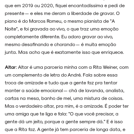
ENTREVISTAS
que em 2019 ou 2020, fiquei encantadíssima e pedi de
presente — e eles me deram a liberdade de gravar. O
piano é do Marcos Romeu, o mesmo pianista de "A
Noite", e foi gravada ao vivo, o que traz uma emoção
ESPECIAIS
completamente diferente. Eu adoro gravar ao vivo,
mesmo desafinando e chorando — é muita emoção
junta. Mas acho que é exatamente isso que enriquece.
Altar
: Altar é uma parceria minha com a Rita Weiner, com
FAIXA A FAIXA
um complemento de letra do André. Fala sobre essa
troca de amizade e tudo que a gente faz pra tentar
manter a saúde emocional — chá de lavanda, analista,
cartas na mesa, banho de mel, uma mistura de coisas.
NOVIDADES
Mas o verdadeiro altar, pra mim, é a amizade. É poder ter
uma amiga que te liga e fala: "O que você precisar, a
gente dá um jeito, porque a gente sempre dá." E é isso
que a Rita faz. A gente já tem parceria de longa data, e