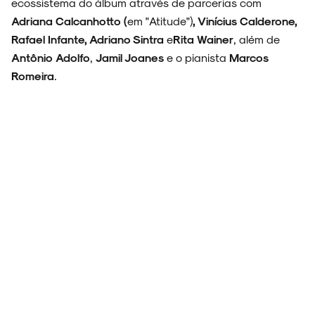
ecossistema do álbum através de parcerias com
Adriana Calcanhotto (
em "Atitude")
, Vinícius Calderone,
Rafael Infante, Adriano Sintra
e
Rita Wainer
, além de
Antônio
Adolfo
,
Jamil Joanes
e o pianista
Marcos
Romeira
.