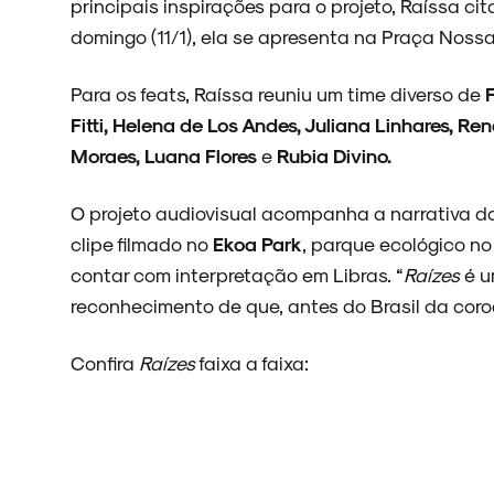
principais inspirações para o projeto, Raíssa ci
domingo (11/1), ela se apresenta na Praça Noss
Para os feats, Raíssa reuniu um time diverso de
Fitti, Helena de Los Andes, Juliana Linhares, Re
Moraes, Luana Flores
e
Rubia Divino.
O projeto audiovisual acompanha a narrativa do 
clipe filmado no
Ekoa Park
, parque ecológico no
contar com interpretação em Libras. “
Raízes
é u
reconhecimento de que, antes do Brasil da coroa
Confira
Raízes
faixa a faixa: