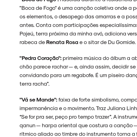
"Boca de Fogo" é uma canção coletiva onde a p
NOVIDADES
os elementos, o desapego das amarras e a possib
antes. Conta com participações especialíssima
Pajeú, terra próxima da minha avó, adiciona vers
rabeca de
Renata Rosa
e o sitar de Du Gomide.
NOIZE RECORD CLUB
"Pedra Coração":
primeira música do álbum a abo
chão parece rachar — e, ainda assim, decidir se 
convidando para um regabofe. É um piseiro danç
SOBRE
terra racha”.
"Vá se Mande":
faixa de forte simbolismo, comp
impermanência e o movimento. Traz Juliana Linh
“Se for pra ser, peço pro tempo trazer”. A instru
qanun — harpa oriental que costura a canção —
rítmico aliado ao timbre do instrumento torna a 