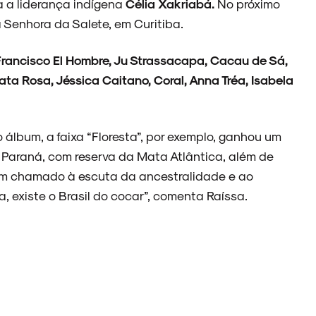
ta a liderança indígena
Célia Xakriabá.
No próximo
a Senhora da Salete, em Curitiba.
Francisco El Hombre, Ju Strassacapa, Cacau de Sá,
nata Rosa, Jéssica Caitano, Coral, Anna Tréa, Isabela
álbum, a faixa “Floresta”, por exemplo, ganhou um
 Paraná, com reserva da Mata Atlântica, além de
m chamado à escuta da ancestralidade e ao
, existe o Brasil do cocar”, comenta Raíssa.