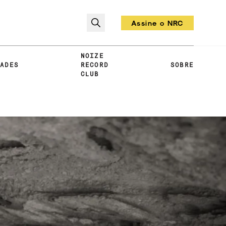
Assine o NRC
Todo mês um vinil!
NOIZE
DADES
RECORD
SOBRE
CLUB