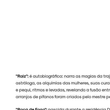
ARQUIVO
ENTREVISTAS
ESPECIAIS
"Raiz":
é autobiográfica: narra as magias da tr
astróloga, as alquimias das mulheres, suas cura
e pequi, ritmos e levadas, revelando a fusão en
FAIXA A FAIXA
arranjos de pífanos foram criados pelo mestre
"Boca de Fogo":
nascida durante a residência 