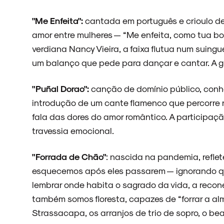
"Me Enfeita":
cantada em português e crioulo de
amor entre mulheres — “Me enfeita, como tua b
verdiana Nancy Vieira, a faixa flutua num suing
um balanço que pede para dançar e cantar. A gui
"Puñal Dorao":
canção de domínio público, conh
introdução de um cante flamenco que percorre 
fala das dores do amor romântico. A participaç
travessia emocional.
"Forrada de Chão"
: nascida na pandemia, refle
esquecemos após eles passarem — ignorando q
lembrar onde habita o sagrado da vida, a recon
também somos floresta, capazes de “forrar a al
Strassacapa, os arranjos de trio de sopro, o be