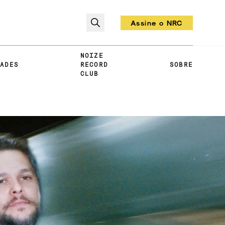
Assine o NRC
Todo mês um vinil!
NOIZE
DADES
RECORD
SOBRE
CLUB