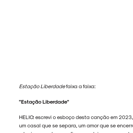
ARQUIVO
ENTREVISTAS
ESPECIAIS
Estação Liberdade
faixa a faixa:
"Estação Liberdade"
FAIXA A FAIXA
HELIO: escrevi o esboço desta canção em 2023, e
um casal que se separa, um amor que se encerr