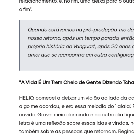
relacionamento, e, no fim, uma deixa para o out
o fim”.
NOVIDADES
Quando estávamos na pré-produção, me dei
nosso retorno, após um tempo parado, ent
própria história do Vanguart, após 20 anos d
NOIZE RECORD CLUB
amor que se reencontra em outra configuraç
SOBRE
"A Vida É Um Trem Cheio de Gente Dizendo Tcha
HELIO: comecei a deixar um violão ao lado da ca
algo me acordou, e era essa melodia do ‘lalala’
ouvido. Gravei meio dormindo e no outro dia fiq
letra é uma reflexão sobre essas idas e vindas,
também sobre as pessoas que retornam. Regina