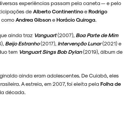
 diversas experiências passam pela caneta — e pelo
rticipações de
Alberto Continentino
e
Rodrigo
es como
Andrea Gibson
e
Horácio Quiroga
.
que ainda traz
Vanguart
(2007),
Boa Parte de Mim
),
Beijo Estranho
(2017),
Intervenção Lunar
(2021) e
 duo tem
Vanguart Sings Bob Dylan
(2019), álbum de
inaldo ainda eram adolescentes. De Cuiabá, eles
asileira. A estreia, em 2007, foi eleita pela
Folha de
 da década.