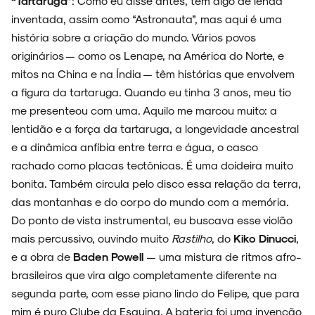
“Tartaruga”
: Como eu disse antes, tem algo de lenda
inventada, assim como “Astronauta”, mas aqui é uma
NOIZE RECORD CLUB
história sobre a criação do mundo. Vários povos
originários — como os Lenape, na América do Norte, e
mitos na China e na Índia — têm histórias que envolvem
a figura da tartaruga. Quando eu tinha 3 anos, meu tio
SOBRE
me presenteou com uma. Aquilo me marcou muito: a
lentidão e a força da tartaruga, a longevidade ancestral
e a dinâmica anfíbia entre terra e água, o casco
rachado como placas tectônicas. É uma doideira muito
bonita. Também circula pelo disco essa relação da terra,
das montanhas e do corpo do mundo com a memória.
Do ponto de vista instrumental, eu buscava esse violão
mais percussivo, ouvindo muito
Rastilho
, do
Kiko Dinucci
,
e a obra de
Baden Powell
— uma mistura de ritmos afro-
brasileiros que vira algo completamente diferente na
segunda parte, com esse piano lindo do Felipe, que para
mim é puro Clube da Esquina. A bateria foi uma invenção