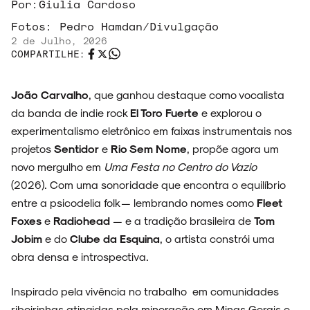
Por:
Giulia Cardoso
Fotos:
Pedro Hamdan/Divulgação
2 de Julho, 2026
COMPARTILHE:
João Carvalho
, que ganhou destaque como vocalista
da banda de indie rock
El Toro Fuerte
e explorou o
experimentalismo eletrônico em faixas instrumentais nos
projetos
Sentidor
e
Rio Sem Nome
, propõe agora um
novo mergulho em
Uma Festa no Centro do Vazio
(2026). Com uma sonoridade que encontra o equilíbrio
entre a psicodelia folk — lembrando nomes como
Fleet
Foxes
e
Radiohead
— e a tradição brasileira de
Tom
Jobim
e do
Clube da Esquina
, o artista constrói uma
obra densa e introspectiva.
Inspirado pela vivência no trabalho em comunidades
ribeirinhas atingidas pela mineração em Minas Gerais e