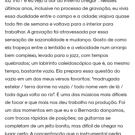
faz frio / e eu vejo a dor do inverno chegar". Nesses
últimos anos, inclusive no processo de gravação, eu vivia
essa dualidade entre o campo e a cidade; viajava quase
todo fim de semana e voltava para o interior para
trabalhar. A gravação foi atravessada por essa
sensação de sazonalidade e mudança. Gosto de como
ela tropeça entre a lentidão e a velocidade num arranjo
bem complexo, levado para o jazz, com tempos
quebrados; um labirinto caleidoscópico que é, ao mesmo
tempo, bastante vazio. Ela prepara essa questão do
vazio em um dos meus versos favoritos: “madrugada
estelar / terra dorme no vazio / todo nome vem de lá /
toda água volta ao rio”. É uma das músicas mais difíceis
de tocar e que mais nos deu trabalho na produção. Foi
um dos momentos em que eu e o Bernardo dançamos,
com trocas rápidas de posições; as guitarras se
completam de um jeito bonito, mas difícil de chegar no
lugar certo. A concentração que o instrumental pedia