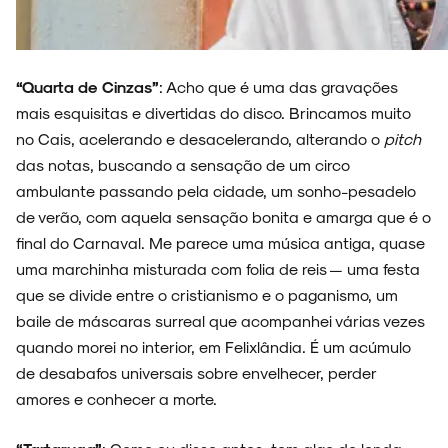
ENTREVISTAS
“Quarta de Cinzas”
: Acho que é uma das gravações
mais esquisitas e divertidas do disco. Brincamos muito
no Cais, acelerando e desacelerando, alterando o
pitch
ESPECIAIS
das notas, buscando a sensação de um circo
ambulante passando pela cidade, um sonho-pesadelo
de verão, com aquela sensação bonita e amarga que é o
final do Carnaval. Me parece uma música antiga, quase
FAIXA A FAIXA
uma marchinha misturada com folia de reis — uma festa
que se divide entre o cristianismo e o paganismo, um
baile de máscaras surreal que acompanhei várias vezes
quando morei no interior, em Felixlândia. É um acúmulo
de desabafos universais sobre envelhecer, perder
NOVIDADES
amores e conhecer a morte.