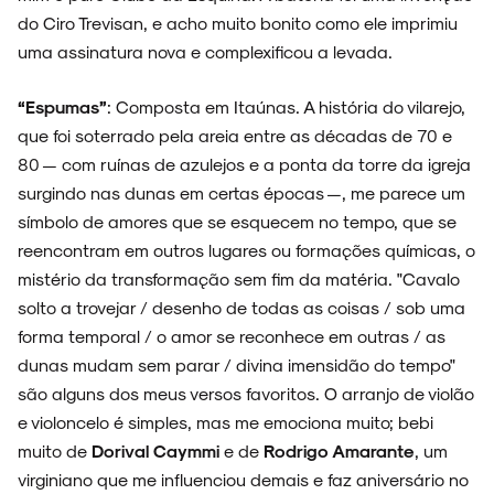
do Ciro Trevisan, e acho muito bonito como ele imprimiu
uma assinatura nova e complexificou a levada.
“Espumas”
: Composta em Itaúnas. A história do vilarejo,
que foi soterrado pela areia entre as décadas de 70 e
80 — com ruínas de azulejos e a ponta da torre da igreja
surgindo nas dunas em certas épocas —, me parece um
símbolo de amores que se esquecem no tempo, que se
reencontram em outros lugares ou formações químicas, o
mistério da transformação sem fim da matéria. "Cavalo
solto a trovejar / desenho de todas as coisas / sob uma
forma temporal / o amor se reconhece em outras / as
dunas mudam sem parar / divina imensidão do tempo"
são alguns dos meus versos favoritos. O arranjo de violão
e violoncelo é simples, mas me emociona muito; bebi
muito de
Dorival Caymmi
e de
Rodrigo Amarante
, um
virginiano que me influenciou demais e faz aniversário no