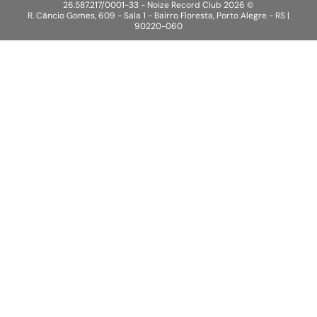
26.587.217/0001-33 - Noize Record Club
2026
©
R. Câncio Gomes, 609 - Sala 1 - Bairro Floresta, Porto Alegre - RS |
90220-060